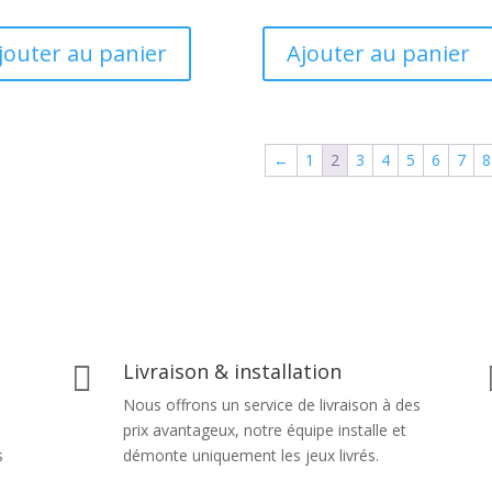
jouter au panier
Ajouter au panier
←
1
2
3
4
5
6
7
8
Livraison & installation

Nous offrons un service de livraison à des
prix avantageux, notre équipe installe et
s
démonte uniquement les jeux livrés.