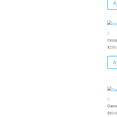
A
Circu
$
250.
A
Danse
$
80.0