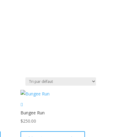
Bungee Run
$
250.00