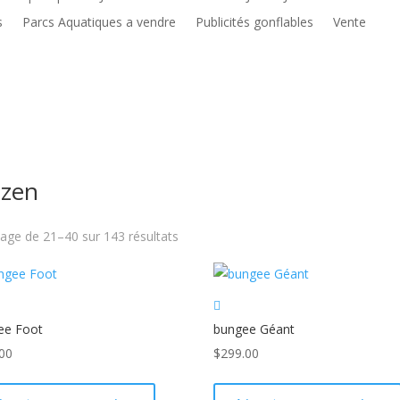
s
Parcs Aquatiques a vendre
Publicités gonflables
Vente
zen
hage de 21–40 sur 143 résultats
ee Foot
bungee Géant
00
$
299.00