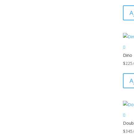
A
Dino
$
225.
A
Doubl
$
345.