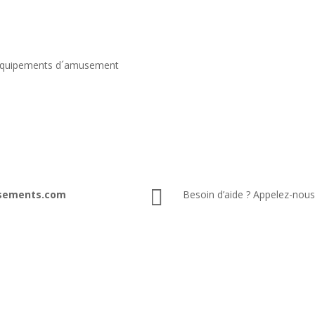
t équipements d´amusement

sements.com
Besoin d’aide ? Appelez-nou