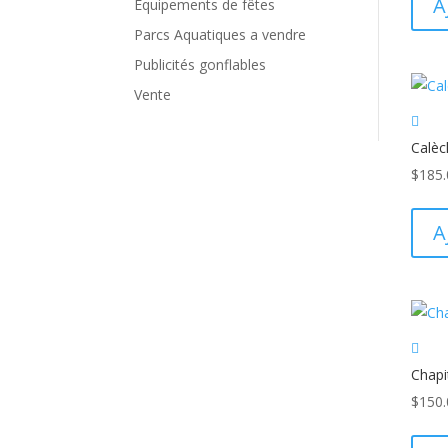
A
Équipements de fêtes
Parcs Aquatiques a vendre
Publicités gonflables
Vente
Calèc
$
185.
A
Chapi
$
150.